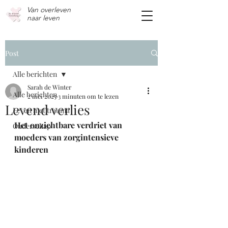
Van overleven
n
aar leven
Post
Alle berichten
Sarah de Winter
Alle berichten
2 mei 2025
3 minuten om te lezen
Levend verlies
Leven met trauma
Het onzichtbare verdriet van 
Ouderschap
moeders van zorgintensieve 
kinderen