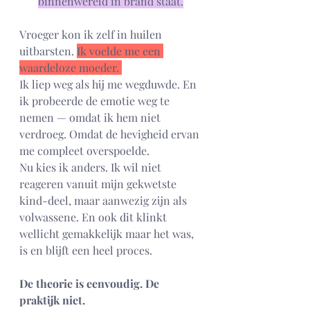
binnenwereld in brand staat.
Vroeger kon ik zelf in huilen 
uitbarsten. 
Ik voelde me een 
waardeloze moeder. 
Ik liep weg als hij me wegduwde. En 
ik probeerde de emotie weg te 
nemen — omdat ik hem niet 
verdroeg. Omdat de hevigheid ervan 
me compleet overspoelde. 
Nu kies ik anders. Ik wil niet 
reageren vanuit mijn gekwetste 
kind-deel, maar aanwezig zijn als 
volwassene. En ook dit klinkt 
wellicht gemakkelijk maar het was, 
is en blijft een heel proces.
De theorie is eenvoudig. De 
praktijk niet.