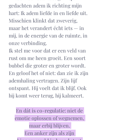
gedachten adem ik richting mijn 
hart: Ik adem liefde in en liefde uit. 
Misschien klinkt dat zweverig, 
maar het verandert écht iets — in 
mij, in de energie van de ruimte, in 
onze verbinding.
Ik stel me voor dat er een veld van 
rust om me heen groeit. Een soort 
bubbel die groter en groter wordt. 
En geloof het of niet: dan zie ik zijn 
ademhaling vertragen. Zijn lijf 
ontspant. Hij voelt dat ik blijf. Ook 
hij komt weer terug, hij kalmeert.
En dát is co-regulatie: niet de 
emotie oplossen of wegnemen, 
maar erbij blijven. 
Een anker zijn als zijn 