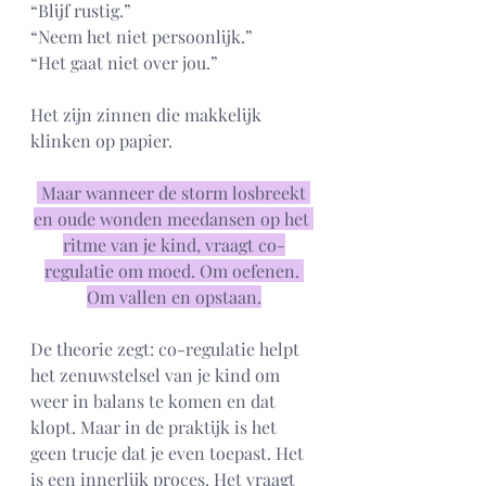
“Blijf rustig.”
“Neem het niet persoonlijk.”
“Het gaat niet over jou.”
Het zijn zinnen die makkelijk 
klinken op papier.
 Maar wanneer de storm losbreekt 
en oude wonden meedansen op het 
ritme van je kind, vraagt co-
regulatie om moed. Om oefenen. 
Om vallen en opstaan.
De theorie zegt: co-regulatie helpt 
het zenuwstelsel van je kind om 
weer in balans te komen en dat 
klopt. Maar in de praktijk is het 
geen trucje dat je even toepast. Het 
is een innerlijk proces. Het vraagt 