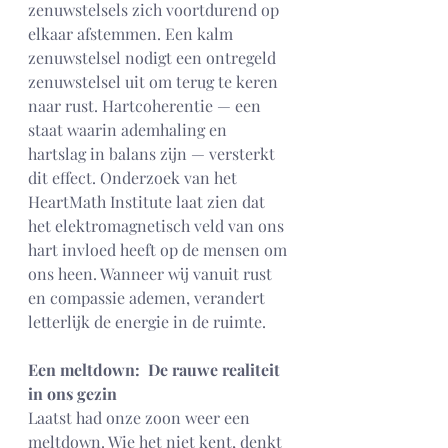
zenuwstelsels zich voortdurend op 
elkaar afstemmen. Een kalm 
zenuwstelsel nodigt een ontregeld 
zenuwstelsel uit om terug te keren 
naar rust. Hartcoherentie — een 
staat waarin ademhaling en 
hartslag in balans zijn — versterkt 
dit effect. Onderzoek van het 
HeartMath Institute laat zien dat 
het elektromagnetisch veld van ons 
hart invloed heeft op de mensen om 
ons heen. Wanneer wij vanuit rust 
en compassie ademen, verandert 
letterlijk de energie in de ruimte.
Een meltdown:  De rauwe realiteit 
in ons gezin
Laatst had onze zoon weer een 
meltdown. Wie het niet kent, denkt 