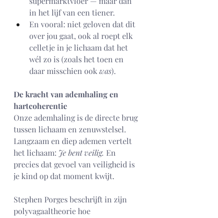
supermarktvloer — maar dan 
in het lijf van een tiener. 
En vooral: niet geloven dat dit 
over jou gaat, ook al roept elk 
celletje in je lichaam dat het 
wél zo is (zoals het toen en 
daar misschien ook 
was
).
De kracht van ademhaling en 
hartcoherentie
Onze ademhaling is de directe brug 
tussen lichaam en zenuwstelsel. 
Langzaam en diep ademen vertelt 
het lichaam: 
Je bent veilig.
 En 
precies dat gevoel van veiligheid is 
je kind op dat moment kwijt.
Stephen Porges beschrijft in zijn 
polyvagaaltheorie hoe 