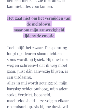
ben een mens. Ik zie niet alles. Ik 
kan niet alles voorkomen. 
Het gaat niet om het vermijden van 
de meltdown, 
maar om mijn aanwezigheid 
tijdens de emotie.
Toch blijft het zwaar. De spanning 
loopt op, deuren slaan dicht en 
soms wordt hij fysiek. Hij duwt me 
weg en schreeuwt dat ik weg moet 
gaan. Juist dán aanwezig blijven, is 
een uitdaging.
Alles in mij wordt getriggerd: mijn 
hartslag schiet omhoog, mijn adem 
stokt. Verdriet, boosheid, 
machteloosheid — ze volgen elkaar 
razendsnel op. Als hij me duwt, wil 