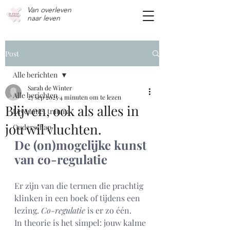
Van overleven
n
aar leven
Post
Alle berichten
Sarah de Winter
Alle berichten
27 sep 2025
4 minuten om te lezen
Blijven, ook als alles in
Leven met trauma
jou wil vluchten.
Ouderschap
De (on)mogelijke kunst 
van co-regulatie
Er zijn van die termen die prachtig 
klinken in een boek of tijdens een 
lezing. 
Co-regulatie
 is er zo één. 
In theorie is het simpel: jouw kalme 