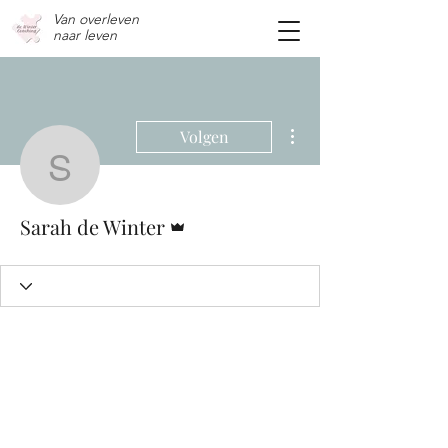
Van overleven
n
aar leven
Meer acties
Volgen
Sarah de Winter
Beheerder
Sarah de Winter